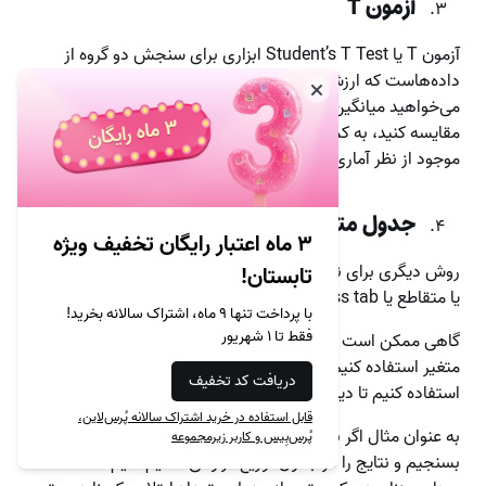
آزمون T
آزمون T یا Student’s T Test ابزاری برای سنجش دو گروه از
داده‌هاست که ارزش میانگین متفاوتی دارند. مثلا فرض کنید که
می‌خواهید میانگین قد زنان و مردان را در یک جامعه آماری با هم
مقایسه کنید، به کمک این تست می‌توانید بفهمید آیا تفاوت
موجود از نظر آماری قابل توجه است یا تصادفی بوده است.
جدول متقاطع یا Cross Tab
۳ ماه اعتبار رایگان تخفیف ویژه
روش دیگری برای نمایش داده‌ها به صورت جدول، جداول توافقی
تابستان!
یا متقاطع یا cross tab هستند.
با پرداخت تنها ۹ ماه، اشتراک سالانه بخرید!
فقط تا ۱ شهریور
گاهی ممکن است به جای یک متغیر در یک جدول از دو یا چند
متغیر استفاده کنیم در این صورت کافی است از جداول متقاطع
دریافت کد تخفیف
استفاده کنیم تا دید بهتری داشته باشد.
قابل استفاده در خرید اشتراک سالانه پُرس‌لاین،
به عنوان مثال اگر بخواهیم جمعیتی را از نظر ابتلا به کرونا
پُرس‌بِیس و کاربر زیرمجموعه
بسنجیم و نتایج را در جدول توزیع فراوانی تنظیم کنیم، تعداد