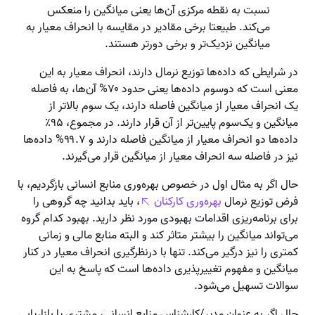
نسبت به نقطه مرکزی آن‌ها یعنی میانگین را منعکس
می‌کند. طبیعتا برخی مقادیر در مقایسه با انحراف معیار به
میانگین نزدیک‌تر و برخی دورتر هستند.
در شرایطی که داده‌ها توزیع نرمال دارند، انحراف معیار به این
معنی است که دو‌سوم داده‌ها یعنی حدود ۷۰% آن‌ها، به فاصله
یک انحراف معیار از میانگین فاصله دارند، یک سوم بالاتر از
میانگین و یک‌سوم پایین‌تر از آن قرار دارند. در مجموع، ۹۵٪
داده‌ها دو انحراف معیار از میانگین فاصله دارند و ۹۹.۷% داده‌ها
نیز در فاصله سه انحراف معیار از میانگین قرار می‌گیرند.
حال اگر به مثال اول در خصوص بهره‌وری منابع انسانی بازگردیم، با
فرض توزیع نرمال
بهره‌وری کارکنان
، باید بدانید چه گروهی را
برای برنامه‌ریزی اقدامات بهبودی مورد نظر دارید. بهبود کدام گروه
می‌تواند میانگین را بیشتر متاثر کند و البته منابع مالی و زمانی
کمتری را نیز درگیر می‌کند. تنها با درنظرگیری انحراف معیار در کنار
میانگین و مفهوم تغییرپذیری داده‌ها است که پاسخ به این
سوالات تسهیل می‌شود.
حال اگر به عنوان مدیر/کارشناس منابع انسانی، مشتری یا بازاریابی