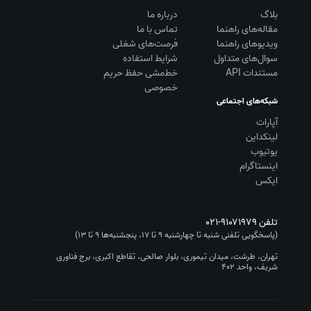
بلاگ
درباره ما
مقاله‌های راهنما
تماس با ما
ویديوهای راهنما
فرصت‌های شغلی
سوال‌های متداول
شرایط استفاده
مستندات API
خط‌مشی حفظ حریم
خصوصی
شبکه‌های اجتماعی
آپارات
لینکداین
یوتیوب
اینستاگرام
ایکس
تلفن
۰۲۱-۹۱۰۷۱۹۷۹
(پاسخگویی تلفنی شنبه تا چهارشنبه ۹ تا ۱۷، پنجشنبه‌ها ۹ تا ۱۳)
تهران، طرشت، میدان تیموری، بلوار صالحی، تقاطع اکبری، برج فناوری
شریف، واحد ۴۰۲