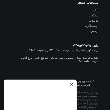
شبکه‌های اجتماعی
آپارات
لینکداین
یوتیوب
اینستاگرام
ایکس
تلفن
۰۲۱-۹۱۰۷۱۹۷۹
(پاسخگویی تلفنی شنبه تا چهارشنبه ۹ تا ۱۷، پنجشنبه‌ها ۹ تا ۱۳)
تهران، طرشت، میدان تیموری، بلوار صالحی، تقاطع اکبری، برج فناوری
شریف، واحد ۴۰۲
کلیه حقوق این سایت متعلق به شرکت سیستم گستر چیستا (نرم افزار
فرم‌ساز و پرسشنامه‌ساز پرس‌لاین/Porsline) است.
۱۴۰۵
-۱۳۹۵
پرس‌لاین (Porsline) نرم افزار فرم ساز آنلاین رایگان تحت وب است که ساخت پرسشنامه آنلاین،
نظرسنجی آنلاین، آزمون آنلاین و فرم آنلاین را برای کاربران ساده، سریع و ارزان کرده است. آزمون
ساز آنلاین پرس لاین (porsline) توسط معلمان، دانشگاه ها و مدارس، پرسشنامه ساز و فرم ساز
پرس‌لاین (porsline) توسط مدیران بازاریابی و تحقیقات بازار، مدیران منابع انسانی برای انجام
نظرسنجی کارکنان و ارزیابی عملکرد منابع انسانی، مدیران مشتری برای انجام رضایت سنجی