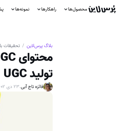
محصول‌ها
راهکارها
نمونه‌ها
پش
بلاگ پرس‌لاین
/
تحقیقات باز
تولید UGC
فائزه تاج آبی
.
۲۳ دی ۱۴۰۲