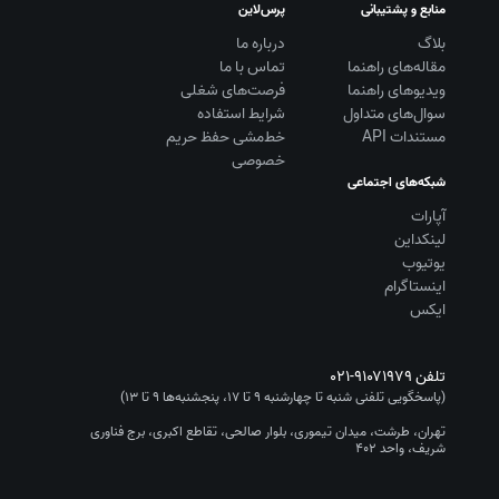
منابع و پشتیبانی
پرس‌لاین
بلاگ
درباره ما
مقاله‌های راهنما
تماس با ما
ویديوهای راهنما
فرصت‌های شغلی
سوال‌های متداول
شرایط استفاده
مستندات API
خط‌مشی حفظ حریم
خصوصی
شبکه‌های اجتماعی
آپارات
لینکداین
یوتیوب
اینستاگرام
ایکس
تلفن
۰۲۱-۹۱۰۷۱۹۷۹
(پاسخگویی تلفنی شنبه تا چهارشنبه ۹ تا ۱۷، پنجشنبه‌ها ۹ تا ۱۳)
تهران، طرشت، میدان تیموری، بلوار صالحی، تقاطع اکبری، برج فناوری
شریف، واحد ۴۰۲