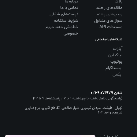
بلاگ
درباره ما
مقاله‌های راهنما
تماس با ما
ویديوهای راهنما
فرصت‌های شغلی
سوال‌های متداول
شرایط استفاده
مستندات API
خط‌مشی حفظ حریم
خصوصی
شبکه‌های اجتماعی
آپارات
لینکداین
یوتیوب
اینستاگرام
ایکس
تلفن
۰۲۱-۹۱۰۷۱۹۷۹
(پاسخگویی تلفنی شنبه تا چهارشنبه ۹ تا ۱۷، پنجشنبه‌ها ۹ تا ۱۳)
تهران، طرشت، میدان تیموری، بلوار صالحی، تقاطع اکبری، برج فناوری
شریف، واحد ۴۰۲
کلیه حقوق این سایت متعلق به شرکت سیستم گستر چیستا (نرم افزار