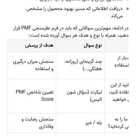
دریافت اطلاعاتی که مسیر بهبود محصول را مشخص
می‌کند
در ادامه، مهم‌ترین سوالاتی که باید در فرم نظرسنجی PMF قرار
دهید، همراه با نوع و هدف هر سوال آورده شده است:
نوع سوال
هدف از پرسش
یک‌بار از
چند گزینه‌ای (روزانه،
سنجش میزان درگیری
ا استفاده
هفتگی...)
و استفاده
نتوانید از این
ستفاده کنید،
لیکرت (سؤال شون
تعیین شاخص PMF
سی خواهید
الیس)
Score
 حال ما را به
سنجش رضایت و
بله / خیر
عرفی کرده‌اید؟
وفاداری