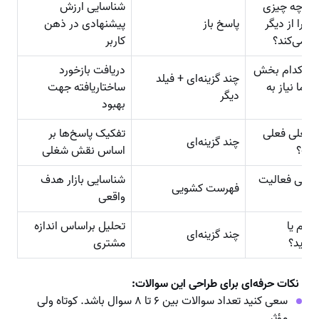
شما چه چیزی
شناسایی ارزش
 را از دیگر
پاسخ باز
پیشنهادی در ذهن
یز می‌کند؟
کاربر
شما کدام بخش
دریافت بازخورد
چند گزینه‌ای + فیلد
 ما نیاز به
ساختاریافته جهت
دیگر
رد؟
بهبود
شغلی فعلی
تفکیک پاسخ‌ها بر
چند گزینه‌ای
ست؟
اساس نقش شغلی
نعتی فعالیت
شناسایی بازار هدف
فهرست کشویی
واقعی
 تیم یا
تحلیل براساس اندازه
چند گزینه‌ای
دارید؟
مشتری
نکات حرفه‌ای برای طراحی این سوالات:
سعی کنید تعداد سوالات بین ۶ تا ۸ سوال باشد. کوتاه ولی
مؤثر.