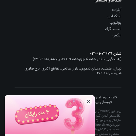
شبکه‌های اجتماعی
آپارات
لینکداین
یوتیوب
اینستاگرام
ایکس
تلفن
۰۲۱-۹۱۰۷۱۹۷۹
(پاسخگویی تلفنی شنبه تا چهارشنبه ۹ تا ۱۷، پنجشنبه‌ها ۹ تا ۱۳)
تهران، طرشت، میدان تیموری، بلوار صالحی، تقاطع اکبری، برج فناوری
شریف، واحد ۴۰۲
کلیه حقوق این سایت متعلق به شرکت سیستم گستر چیستا (نرم افزار
فرم‌ساز و پرسشنامه‌ساز پرس‌لاین/Porsline) است.
۱۴۰۵
-۱۳۹۵
پرس‌لاین (Porsline) نرم افزار فرم ساز آنلاین رایگان تحت وب است که ساخت پرسشنامه آنلاین،
نظرسنجی آنلاین، آزمون آنلاین و فرم آنلاین را برای کاربران ساده، سریع و ارزان کرده است. آزمون
ساز آنلاین پرس لاین (porsline) توسط معلمان، دانشگاه ها و مدارس، پرسشنامه ساز و فرم ساز
پرس‌لاین (porsline) توسط مدیران بازاریابی و تحقیقات بازار، مدیران منابع انسانی برای انجام
نظرسنجی کارکنان و ارزیابی عملکرد منابع انسانی، مدیران مشتری برای انجام رضایت سنجی
مشتری و سنجش تجربه مشتری، مدیران استارت آپ ها، مدیران IT و مدیران عامل استفاده