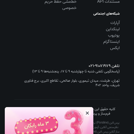
مستندات API
خط‌مشی حفظ حریم
خصوصی
شبکه‌های اجتماعی
آپارات
لینکداین
یوتیوب
اینستاگرام
ایکس
تلفن
۰۲۱-۹۱۰۷۱۹۷۹
(پاسخگویی تلفنی شنبه تا چهارشنبه ۹ تا ۱۷، پنجشنبه‌ها ۹ تا ۱۳)
تهران، طرشت، میدان تیموری، بلوار صالحی، تقاطع اکبری، برج فناوری
شریف، واحد ۴۰۲
کلیه حقوق این سایت متعلق به شرکت سیستم گستر چیستا (نرم افزار
فرم‌ساز و پرسشنامه‌ساز پرس‌لاین/Porsline) است.
۱۴۰۵
-۱۳۹۵
پرس‌لاین (Porsline) نرم افزار فرم ساز آنلاین رایگان تحت وب است که ساخت پرسشنامه آنلاین،
نظرسنجی آنلاین، آزمون آنلاین و فرم آنلاین را برای کاربران ساده، سریع و ارزان کرده است. آزمون
ساز آنلاین پرس لاین (porsline) توسط معلمان، دانشگاه ها و مدارس، پرسشنامه ساز و فرم ساز