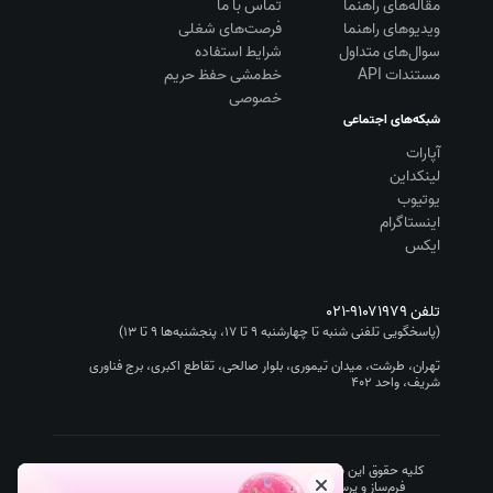
مقاله‌های راهنما
تماس با ما
ویديوهای راهنما
فرصت‌های شغلی
سوال‌های متداول
شرایط استفاده
مستندات API
خط‌مشی حفظ حریم
خصوصی
شبکه‌های اجتماعی
آپارات
لینکداین
یوتیوب
اینستاگرام
ایکس
تلفن
۰۲۱-۹۱۰۷۱۹۷۹
(پاسخگویی تلفنی شنبه تا چهارشنبه ۹ تا ۱۷، پنجشنبه‌ها ۹ تا ۱۳)
تهران، طرشت، میدان تیموری، بلوار صالحی، تقاطع اکبری، برج فناوری
شریف، واحد ۴۰۲
کلیه حقوق این سایت متعلق به شرکت سیستم گستر چیستا (نرم افزار
فرم‌ساز و پرسشنامه‌ساز پرس‌لاین/Porsline) است.
۱۴۰۵
-۱۳۹۵