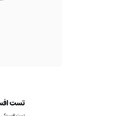
تست افس
تست افسردگی بک