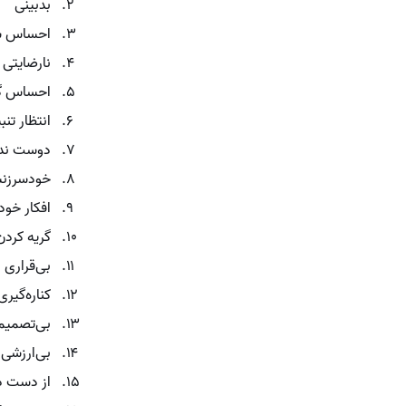
بدبینی
احساس 
نارضایتی
احساس گن
انتظار تنب
دوست ند
خودسرزن
افکار خو
گریه کردن
بی‌قراری
کناره‌گیر
بی‌تصمیم
بی‌ارزشی
از دست د