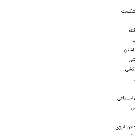
شکست
اه
یه
اشتن
شی
دکشی
ی اجتماعی
ی
ادن انرژی