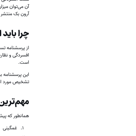
آرون بک منتشر شد، این آزمون شامل ۲۱ س
چرا باید
از پرسشنامه تس
افسردگی و نظارت
است.
این پرسشنامه به
تشخیص مورد است
مهم‌ترین
همانطور که پیش‌تر اشاره کردی
غمگینی