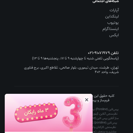
شبکه‌های اجتماعی
آپارات
لینکداین
یوتیوب
اینستاگرام
ایکس
تلفن
۰۲۱-۹۱۰۷۱۹۷۹
(پاسخگویی تلفنی شنبه تا چهارشنبه ۹ تا ۱۷، پنجشنبه‌ها ۹ تا ۱۳)
تهران، طرشت، میدان تیموری، بلوار صالحی، تقاطع اکبری، برج فناوری
شریف، واحد ۴۰۲
کلیه حقوق این سایت متعلق به شرکت سیستم گستر چیستا (نرم افزار
فرم‌ساز و پرسشنامه‌ساز پرس‌لاین/Porsline) است.
۱۴۰۵
-۱۳۹۵
پرس‌لاین (Porsline) نرم افزار فرم ساز آنلاین رایگان تحت وب است که ساخت پرسشنامه آنلاین،
نظرسنجی آنلاین، آزمون آنلاین و فرم آنلاین را برای کاربران ساده، سریع و ارزان کرده است. آزمون
ساز آنلاین پرس لاین (porsline) توسط معلمان، دانشگاه ها و مدارس، پرسشنامه ساز و فرم ساز
پرس‌لاین (porsline) توسط مدیران بازاریابی و تحقیقات بازار، مدیران منابع انسانی برای انجام
نظرسنجی کارکنان و ارزیابی عملکرد منابع انسانی، مدیران مشتری برای انجام رضایت سنجی
مشتری و سنجش تجربه مشتری، مدیران استارت آپ ها، مدیران IT و مدیران عامل استفاده