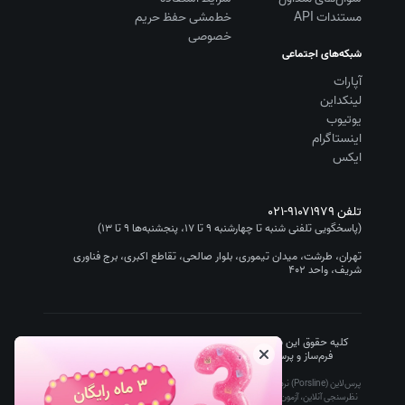
مستندات API
خط‌مشی حفظ حریم
خصوصی
شبکه‌های اجتماعی
آپارات
لینکداین
یوتیوب
اینستاگرام
ایکس
تلفن
۰۲۱-۹۱۰۷۱۹۷۹
(پاسخگویی تلفنی شنبه تا چهارشنبه ۹ تا ۱۷، پنجشنبه‌ها ۹ تا ۱۳)
تهران، طرشت، میدان تیموری، بلوار صالحی، تقاطع اکبری، برج فناوری
شریف، واحد ۴۰۲
کلیه حقوق این سایت متعلق به شرکت سیستم گستر چیستا (نرم افزار
فرم‌ساز و پرسشنامه‌ساز پرس‌لاین/Porsline) است.
۱۴۰۵
-۱۳۹۵
پرس‌لاین (Porsline) نرم افزار فرم ساز آنلاین رایگان تحت وب است که ساخت پرسشنامه آنلاین،
نظرسنجی آنلاین، آزمون آنلاین و فرم آنلاین را برای کاربران ساده، سریع و ارزان کرده است. آزمون