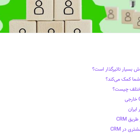
یق CRM
ی در CRM