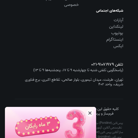
خصوصی
شبکه‌های اجتماعی
آپارات
لینکداین
یوتیوب
اینستاگرام
ایکس
تلفن
۰۲۱-۹۱۰۷۱۹۷۹
(پاسخگویی تلفنی شنبه تا چهارشنبه ۹ تا ۱۷، پنجشنبه‌ها ۹ تا ۱۳)
تهران، طرشت، میدان تیموری، بلوار صالحی، تقاطع اکبری، برج فناوری
شریف، واحد ۴۰۲
کلیه حقوق این سایت متعلق به شرکت سیستم گستر چیستا (نرم افزار
فرم‌ساز و پرسشنامه‌ساز پرس‌لاین/Porsline) است.
۱۴۰۵
-۱۳۹۵
پرس‌لاین (Porsline) نرم افزار فرم ساز آنلاین رایگان تحت وب است که ساخت پرسشنامه آنلاین،
نظرسنجی آنلاین، آزمون آنلاین و فرم آنلاین را برای کاربران ساده، سریع و ارزان کرده است. آزمون
ساز آنلاین پرس لاین (porsline) توسط معلمان، دانشگاه ها و مدارس، پرسشنامه ساز و فرم ساز
پرس‌لاین (porsline) توسط مدیران بازاریابی و تحقیقات بازار، مدیران منابع انسانی برای انجام