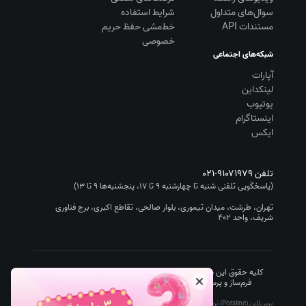
سوال‌های متداول
شرایط استفاده
مستندات API
خط‌مشی حفظ حریم
خصوصی
شبکه‌های اجتماعی
آپارات
لینکداین
یوتیوب
اینستاگرام
ایکس
تلفن
۰۲۱-۹۱۰۷۱۹۷۹
(پاسخگویی تلفنی شنبه تا چهارشنبه ۹ تا ۱۷، پنجشنبه‌ها ۹ تا ۱۳)
تهران، طرشت، میدان تیموری، بلوار صالحی، تقاطع اکبری، برج فناوری
شریف، واحد ۴۰۲
کلیه حقوق این سایت متعلق به شرکت سیستم گستر چیستا (نرم افزار
فرم‌ساز و پرسشنامه‌ساز پرس‌لاین/Porsline) است.
۱۴۰۵
-۱۳۹۵
پرس‌لاین (Porsline) نرم افزار فرم ساز آنلاین رایگان تحت وب است که ساخت پرسشنامه آنلاین،