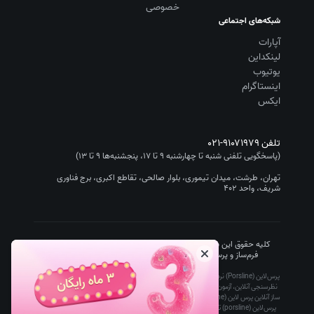
خصوصی
شبکه‌های اجتماعی
آپارات
لینکداین
یوتیوب
اینستاگرام
ایکس
تلفن
۰۲۱-۹۱۰۷۱۹۷۹
(پاسخگویی تلفنی شنبه تا چهارشنبه ۹ تا ۱۷، پنجشنبه‌ها ۹ تا ۱۳)
تهران، طرشت، میدان تیموری، بلوار صالحی، تقاطع اکبری، برج فناوری
شریف، واحد ۴۰۲
کلیه حقوق این سایت متعلق به شرکت سیستم گستر چیستا (نرم افزار
فرم‌ساز و پرسشنامه‌ساز پرس‌لاین/Porsline) است.
۱۴۰۵
-۱۳۹۵
پرس‌لاین (Porsline) نرم افزار فرم ساز آنلاین رایگان تحت وب است که ساخت پرسشنامه آنلاین،
نظرسنجی آنلاین، آزمون آنلاین و فرم آنلاین را برای کاربران ساده، سریع و ارزان کرده است. آزمون
ساز آنلاین پرس لاین (porsline) توسط معلمان، دانشگاه ها و مدارس، پرسشنامه ساز و فرم ساز
پرس‌لاین (porsline) توسط مدیران بازاریابی و تحقیقات بازار، مدیران منابع انسانی برای انجام